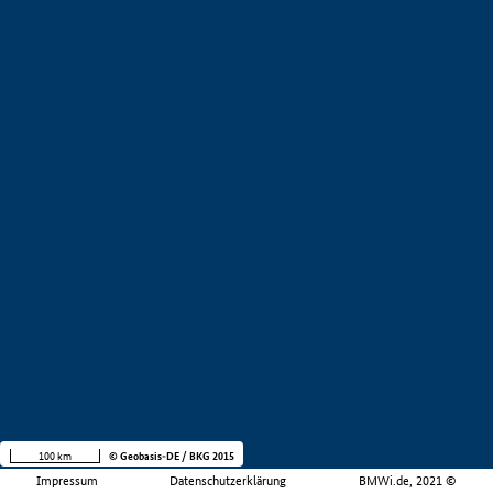
100 km
© Geobasis-DE / BKG 2015
Impressum
Datenschutzerklärung
BMWi.de, 2021 ©