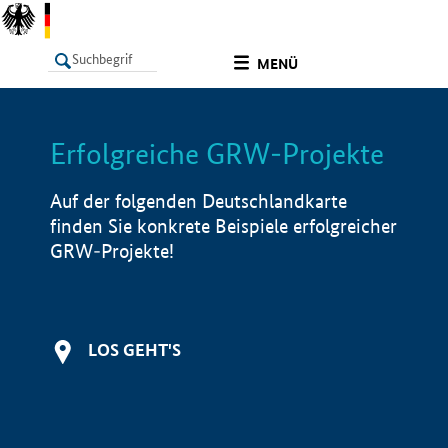
undefined
MENÜ
Erfolgreiche GRW-Projekte
LISTE
Filter
Info
Auf der folgenden Deutschlandkarte
finden Sie konkrete Beispiele erfolgreicher
GRW-Projekte!
LOS GEHT'S