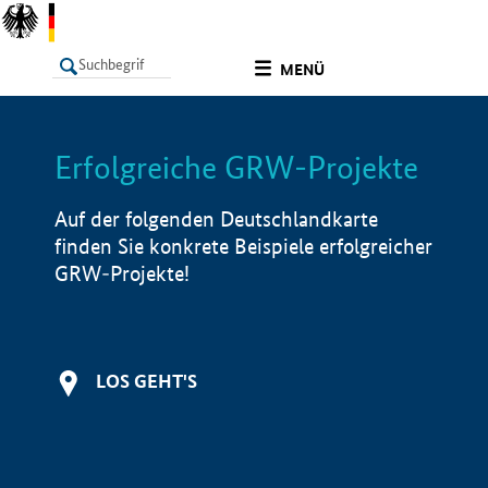
undefined
MENÜ
Erfolgreiche GRW-Projekte
LISTE
Filter
Info
Auf der folgenden Deutschlandkarte
finden Sie konkrete Beispiele erfolgreicher
GRW-Projekte!
LOS GEHT'S