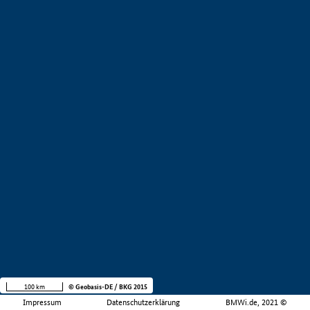
100 km
© Geobasis-DE / BKG 2015
Impressum
Datenschutzerklärung
BMWi.de, 2021 ©