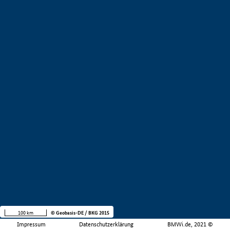
100 km
© Geobasis-DE / BKG 2015
Impressum
Datenschutzerklärung
BMWi.de, 2021 ©