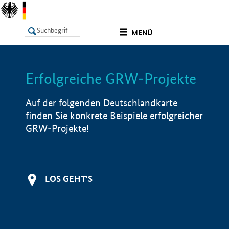
undefined
MENÜ
Erfolgreiche GRW-Projekte
LISTE
Filter
Info
Auf der folgenden Deutschlandkarte
finden Sie konkrete Beispiele erfolgreicher
GRW-Projekte!
LOS GEHT'S