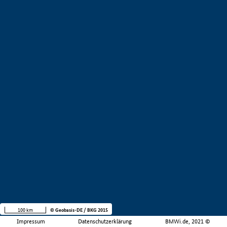
100 km
© Geobasis-DE / BKG 2015
Impressum
Datenschutzerklärung
BMWi.de, 2021 ©