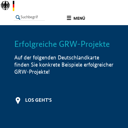
undefined
MENÜ
Erfolgreiche GRW-Projekte
LISTE
Filter
Info
Auf der folgenden Deutschlandkarte
finden Sie konkrete Beispiele erfolgreicher
GRW-Projekte!
LOS GEHT'S