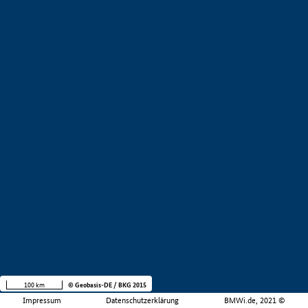
100 km
© Geobasis-DE / BKG 2015
Impressum
Datenschutzerklärung
BMWi.de, 2021 ©