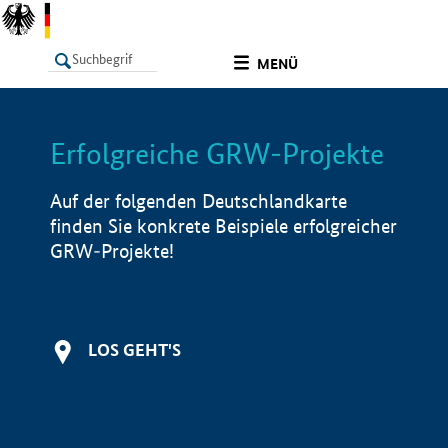
undefined
MENÜ
Erfolgreiche GRW-Projekte
LISTE
Filter
Info
Auf der folgenden Deutschlandkarte
finden Sie konkrete Beispiele erfolgreicher
GRW-Projekte!
LOS GEHT'S