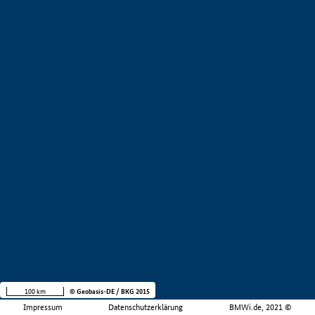
100 km
© Geobasis-DE / BKG 2015
Impressum
Datenschutzerklärung
BMWi.de, 2021 ©