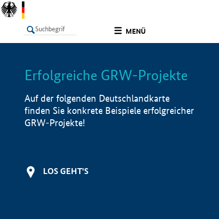
undefined
MENÜ
Erfolgreiche GRW-Projekte
LISTE
Filter
Info
Auf der folgenden Deutschlandkarte
finden Sie konkrete Beispiele erfolgreicher
GRW-Projekte!
LOS GEHT'S