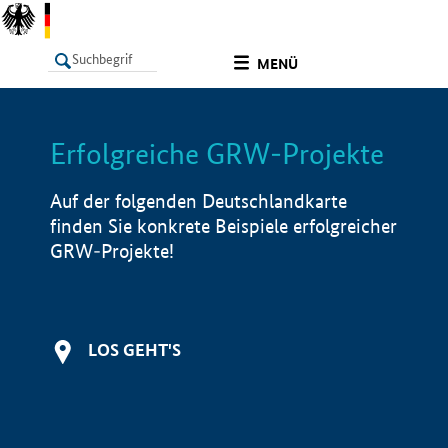
undefined
MENÜ
Erfolgreiche GRW-Projekte
LISTE
Filter
Info
Auf der folgenden Deutschlandkarte
finden Sie konkrete Beispiele erfolgreicher
GRW-Projekte!
LOS GEHT'S