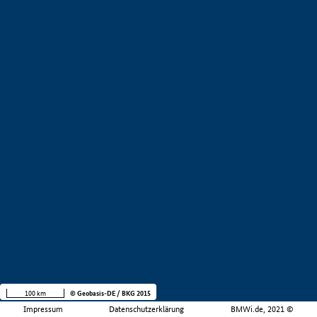
100 km
© Geobasis-DE / BKG 2015
Impressum
Datenschutzerklärung
BMWi.de, 2021 ©