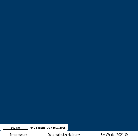
100 km
© Geobasis-DE / BKG 2015
Impressum
Datenschutzerklärung
BMWi.de, 2021 ©