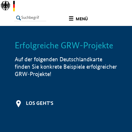
undefined
MENÜ
Erfolgreiche GRW-Projekte
LISTE
Filter
Info
Auf der folgenden Deutschlandkarte
finden Sie konkrete Beispiele erfolgreicher
GRW-Projekte!
LOS GEHT'S