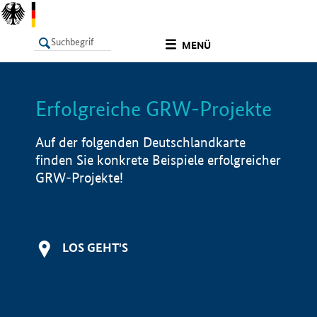
undefined
MENÜ
Erfolgreiche GRW-Projekte
LISTE
Filter
Info
Auf der folgenden Deutschlandkarte
finden Sie konkrete Beispiele erfolgreicher
GRW-Projekte!
LOS GEHT'S