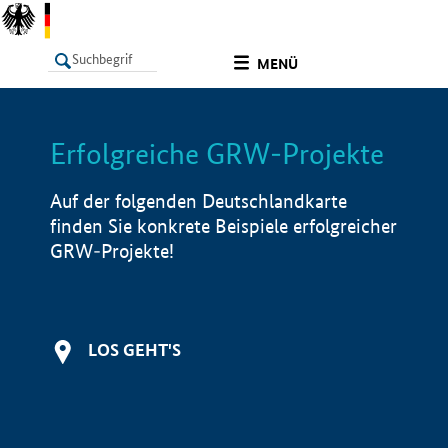
undefined
MENÜ
Erfolgreiche GRW-Projekte
LISTE
Filter
Info
Auf der folgenden Deutschlandkarte
finden Sie konkrete Beispiele erfolgreicher
GRW-Projekte!
LOS GEHT'S