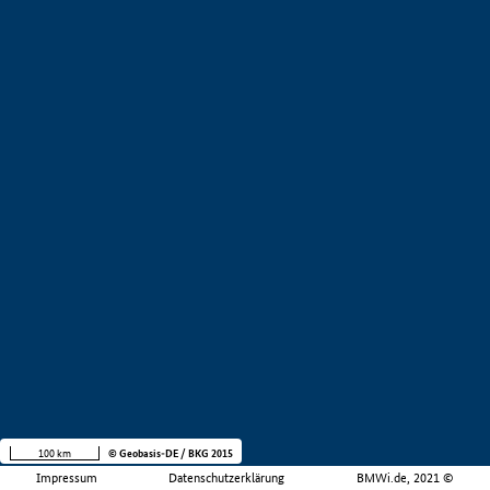
100 km
© Geobasis-DE / BKG 2015
Impressum
Datenschutzerklärung
BMWi.de, 2021 ©