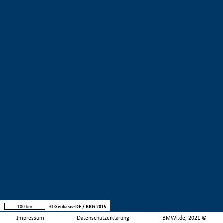
100 km
© Geobasis-DE / BKG 2015
Impressum
Datenschutzerklärung
BMWi.de, 2021 ©