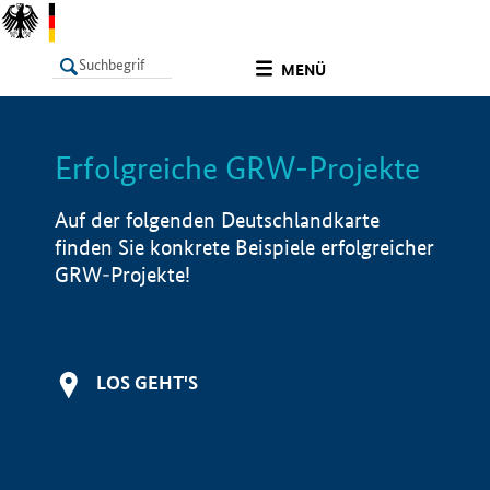
undefined
MENÜ
Erfolgreiche GRW-Projekte
LISTE
Filter
Info
Auf der folgenden Deutschlandkarte
finden Sie konkrete Beispiele erfolgreicher
GRW-Projekte!
LOS GEHT'S