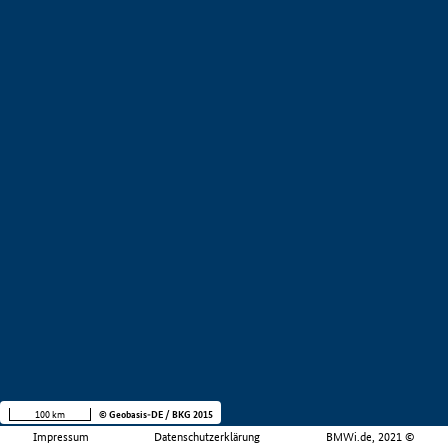
100 km
© Geobasis-DE / BKG 2015
Impressum
Datenschutzerklärung
BMWi.de, 2021 ©