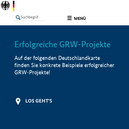
undefined
MENÜ
Erfolgreiche GRW-Projekte
LISTE
Filter
Info
Auf der folgenden Deutschlandkarte
finden Sie konkrete Beispiele erfolgreicher
GRW-Projekte!
LOS GEHT'S