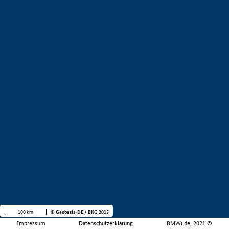
100 km
© Geobasis-DE / BKG 2015
Impressum
Datenschutzerklärung
BMWi.de, 2021 ©