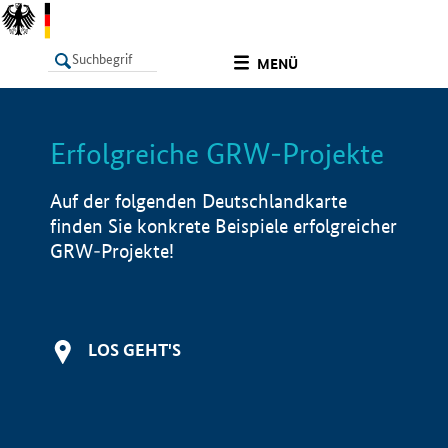
undefined
MENÜ
Erfolgreiche GRW-Projekte
LISTE
Filter
Info
Auf der folgenden Deutschlandkarte
finden Sie konkrete Beispiele erfolgreicher
GRW-Projekte!
LOS GEHT'S