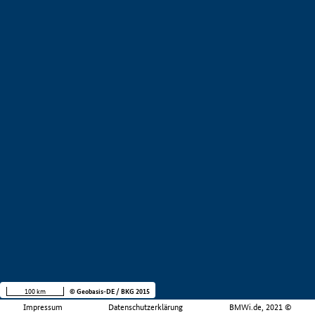
100 km
© Geobasis-DE / BKG 2015
Impressum
Datenschutzerklärung
BMWi.de, 2021 ©