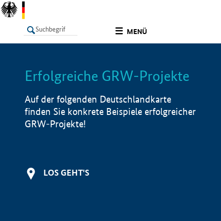
undefined
MENÜ
Erfolgreiche GRW-Projekte
LISTE
Filter
Info
Auf der folgenden Deutschlandkarte
finden Sie konkrete Beispiele erfolgreicher
GRW-Projekte!
LOS GEHT'S