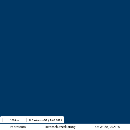
100 km
© Geobasis-DE / BKG 2015
Impressum
Datenschutzerklärung
BMWi.de, 2021 ©