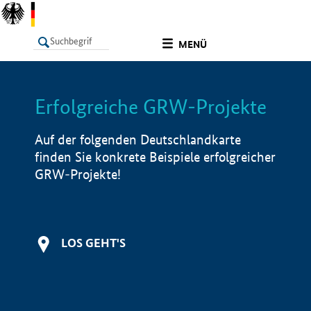
undefined
MENÜ
Erfolgreiche GRW-Projekte
LISTE
Filter
Info
Auf der folgenden Deutschlandkarte
finden Sie konkrete Beispiele erfolgreicher
GRW-Projekte!
LOS GEHT'S