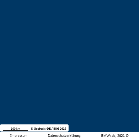
100 km
© Geobasis-DE / BKG 2015
Impressum
Datenschutzerklärung
BMWi.de, 2021 ©