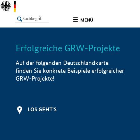
undefined
MENÜ
Erfolgreiche GRW-Projekte
LISTE
Filter
Info
Auf der folgenden Deutschlandkarte
finden Sie konkrete Beispiele erfolgreicher
GRW-Projekte!
LOS GEHT'S