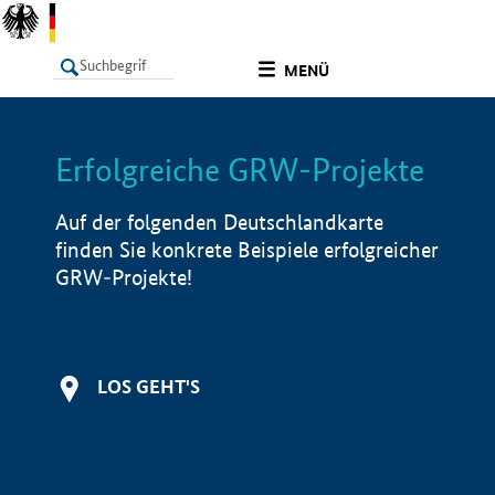
undefined
MENÜ
Erfolgreiche GRW-Projekte
LISTE
Filter
Info
Auf der folgenden Deutschlandkarte
finden Sie konkrete Beispiele erfolgreicher
GRW-Projekte!
LOS GEHT'S