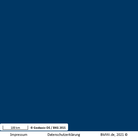
100 km
© Geobasis-DE / BKG 2015
Impressum
Datenschutzerklärung
BMWi.de, 2021 ©