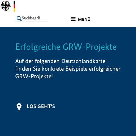
undefined
MENÜ
Erfolgreiche GRW-Projekte
LISTE
Filter
Info
Auf der folgenden Deutschlandkarte
finden Sie konkrete Beispiele erfolgreicher
GRW-Projekte!
LOS GEHT'S