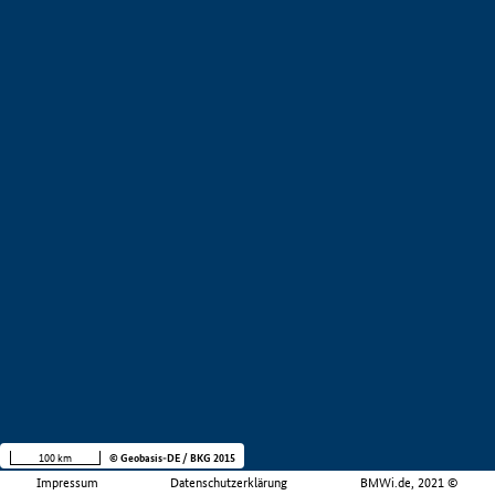
100 km
© Geobasis-DE / BKG 2015
Impressum
Datenschutzerklärung
BMWi.de, 2021 ©