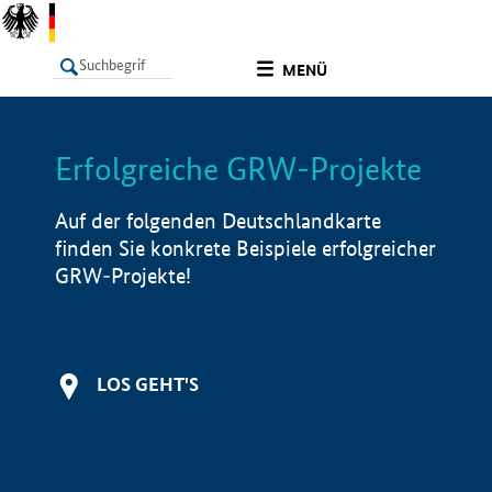
undefined
MENÜ
Erfolgreiche GRW-Projekte
LISTE
Filter
Info
Auf der folgenden Deutschlandkarte
finden Sie konkrete Beispiele erfolgreicher
GRW-Projekte!
LOS GEHT'S