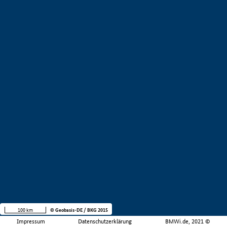
100 km
© Geobasis-DE / BKG 2015
Impressum
Datenschutzerklärung
BMWi.de, 2021 ©