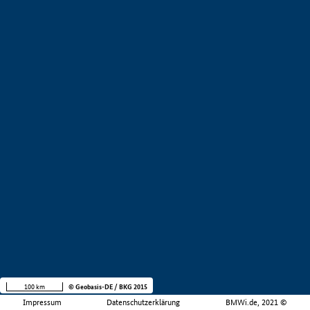
100 km
© Geobasis-DE / BKG 2015
Impressum
Datenschutzerklärung
BMWi.de, 2021 ©