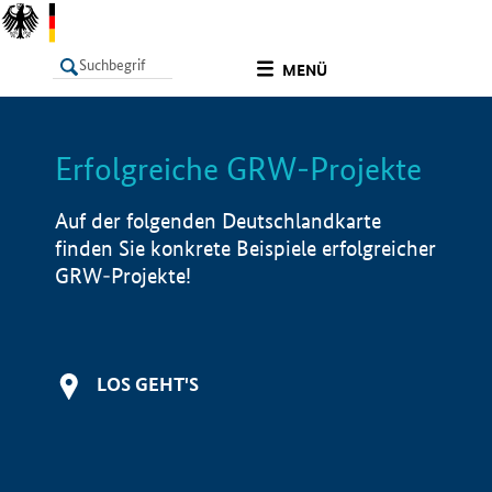
undefined
MENÜ
Erfolgreiche GRW-Projekte
LISTE
Filter
Info
Auf der folgenden Deutschlandkarte
finden Sie konkrete Beispiele erfolgreicher
GRW-Projekte!
LOS GEHT'S