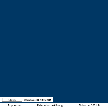
100 km
© Geobasis-DE / BKG 2015
Impressum
Datenschutzerklärung
BMWi.de, 2021 ©