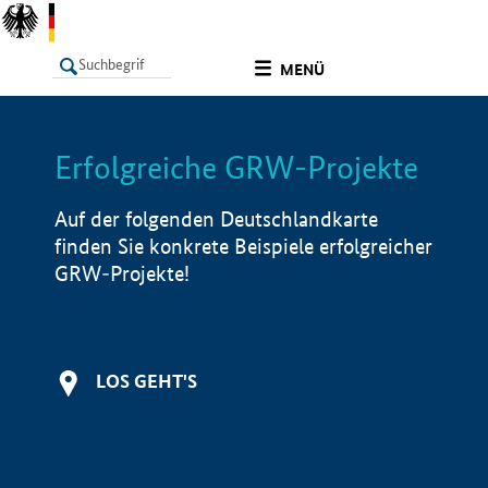
undefined
MENÜ
Erfolgreiche GRW-Projekte
LISTE
Filter
Info
Auf der folgenden Deutschlandkarte
finden Sie konkrete Beispiele erfolgreicher
GRW-Projekte!
LOS GEHT'S