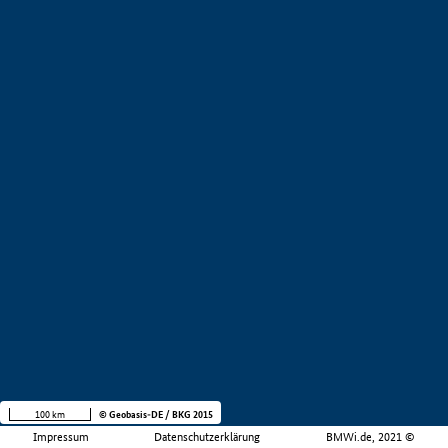
100 km
© Geobasis-DE / BKG 2015
Impressum
Datenschutzerklärung
BMWi.de, 2021 ©