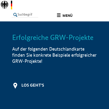
undefined
MENÜ
Erfolgreiche GRW-Projekte
LISTE
Filter
Info
Auf der folgenden Deutschlandkarte
finden Sie konkrete Beispiele erfolgreicher
GRW-Projekte!
LOS GEHT'S