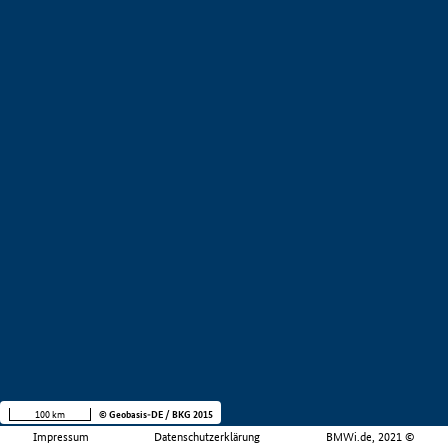
100 km
© Geobasis-DE / BKG 2015
Impressum
Datenschutzerklärung
BMWi.de, 2021 ©