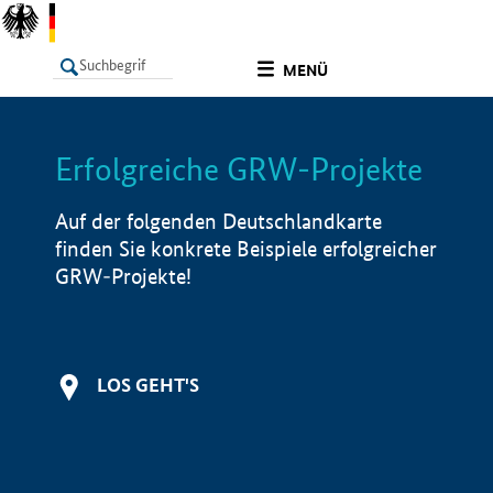
undefined
MENÜ
Erfolgreiche GRW-Projekte
LISTE
Filter
Info
Auf der folgenden Deutschlandkarte
finden Sie konkrete Beispiele erfolgreicher
GRW-Projekte!
LOS GEHT'S