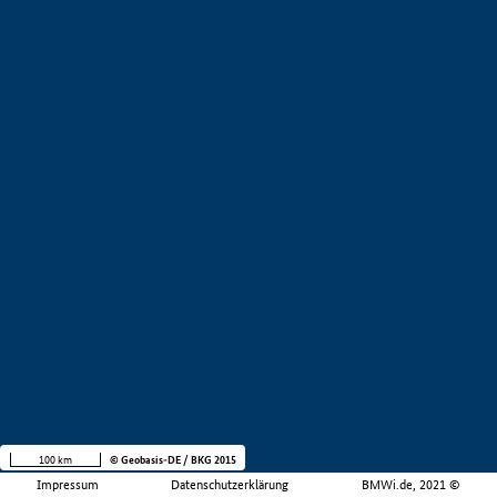
100 km
© Geobasis-DE / BKG 2015
Impressum
Datenschutzerklärung
BMWi.de, 2021 ©