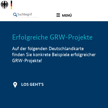
undefined
MENÜ
Erfolgreiche GRW-Projekte
LISTE
Filter
Info
Auf der folgenden Deutschlandkarte
finden Sie konkrete Beispiele erfolgreicher
GRW-Projekte!
LOS GEHT'S