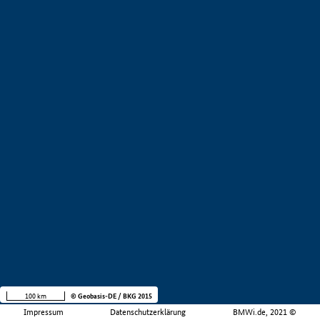
100 km
© Geobasis-DE / BKG 2015
Impressum
Datenschutzerklärung
BMWi.de, 2021 ©