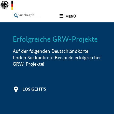
undefined
MENÜ
Erfolgreiche GRW-Projekte
LISTE
Filter
Info
Auf der folgenden Deutschlandkarte
finden Sie konkrete Beispiele erfolgreicher
GRW-Projekte!
LOS GEHT'S