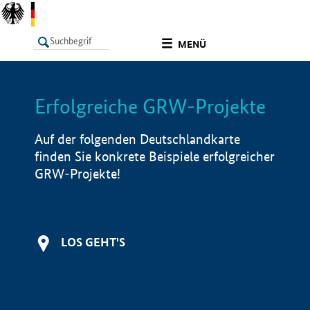
undefined
MENÜ
Erfolgreiche GRW-Projekte
LISTE
Filter
Info
Auf der folgenden Deutschlandkarte
finden Sie konkrete Beispiele erfolgreicher
GRW-Projekte!
LOS GEHT'S