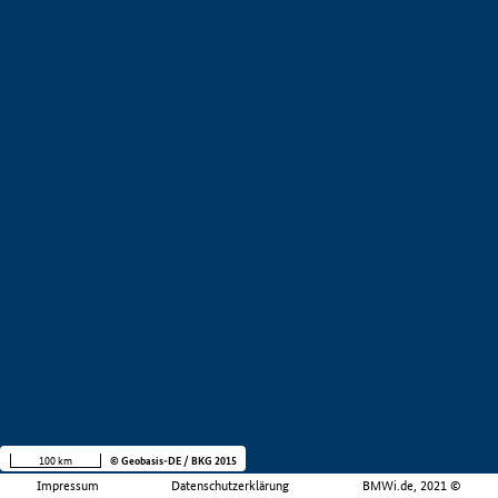
100 km
© Geobasis-DE / BKG 2015
Impressum
Datenschutzerklärung
BMWi.de, 2021 ©