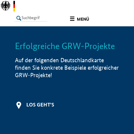
undefined
MENÜ
Erfolgreiche GRW-Projekte
LISTE
Filter
Info
Auf der folgenden Deutschlandkarte
finden Sie konkrete Beispiele erfolgreicher
GRW-Projekte!
LOS GEHT'S