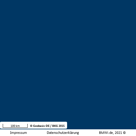
100 km
© Geobasis-DE / BKG 2015
Impressum
Datenschutzerklärung
BMWi.de, 2021 ©