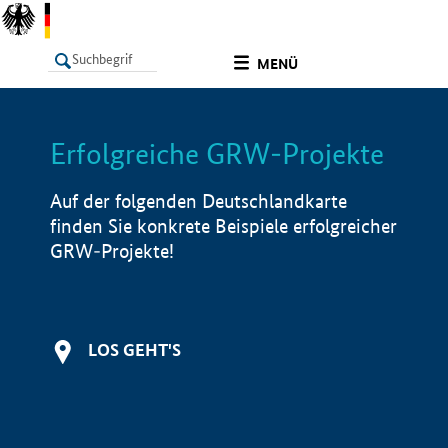
undefined
MENÜ
Erfolgreiche GRW-Projekte
LISTE
Filter
Info
Auf der folgenden Deutschlandkarte
finden Sie konkrete Beispiele erfolgreicher
GRW-Projekte!
LOS GEHT'S