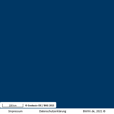
100 km
© Geobasis-DE / BKG 2015
Impressum
Datenschutzerklärung
BMWi.de, 2021 ©