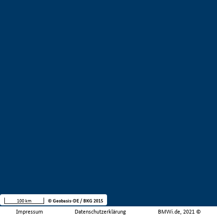
100 km
© Geobasis-DE / BKG 2015
Impressum
Datenschutzerklärung
BMWi.de, 2021 ©