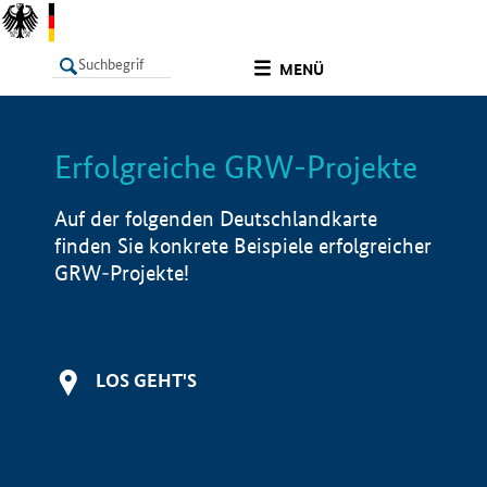
undefined
MENÜ
Erfolgreiche GRW-Projekte
LISTE
Filter
Info
Auf der folgenden Deutschlandkarte
finden Sie konkrete Beispiele erfolgreicher
GRW-Projekte!
LOS GEHT'S