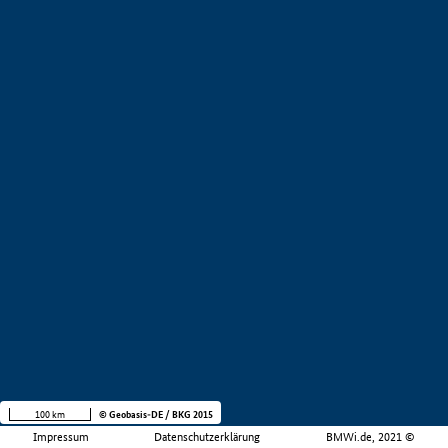
100 km
© Geobasis-DE / BKG 2015
Impressum
Datenschutzerklärung
BMWi.de, 2021 ©