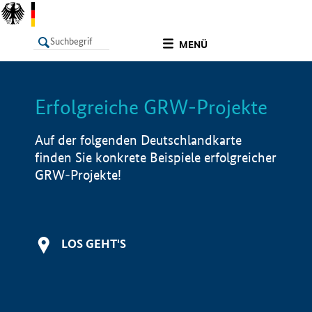
undefined
MENÜ
Erfolgreiche GRW-Projekte
LISTE
Filter
Info
Auf der folgenden Deutschlandkarte
finden Sie konkrete Beispiele erfolgreicher
GRW-Projekte!
LOS GEHT'S