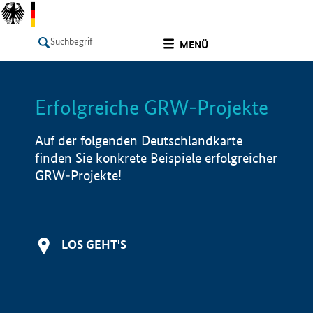
undefined
MENÜ
Erfolgreiche GRW-Projekte
LISTE
Filter
Info
Auf der folgenden Deutschlandkarte
finden Sie konkrete Beispiele erfolgreicher
GRW-Projekte!
LOS GEHT'S