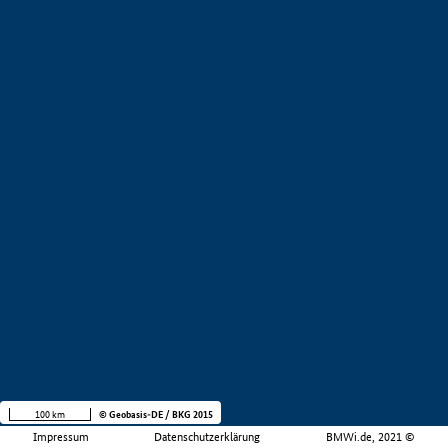
100 km
© Geobasis-DE / BKG 2015
Impressum
Datenschutzerklärung
BMWi.de, 2021 ©