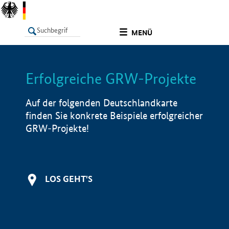
undefined
MENÜ
Erfolgreiche GRW-Projekte
LISTE
Filter
Info
Auf der folgenden Deutschlandkarte
finden Sie konkrete Beispiele erfolgreicher
GRW-Projekte!
LOS GEHT'S