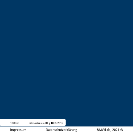
100 km
© Geobasis-DE / BKG 2015
Impressum
Datenschutzerklärung
BMWi.de, 2021 ©