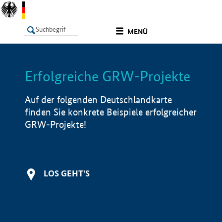
undefined
MENÜ
Erfolgreiche GRW-Projekte
LISTE
Filter
Info
Auf der folgenden Deutschlandkarte
finden Sie konkrete Beispiele erfolgreicher
GRW-Projekte!
LOS GEHT'S