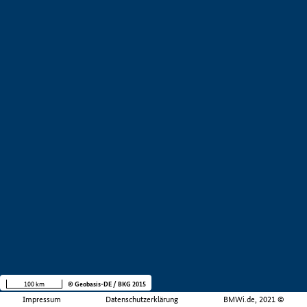
100 km
© Geobasis-DE / BKG 2015
Impressum
Datenschutzerklärung
BMWi.de, 2021 ©