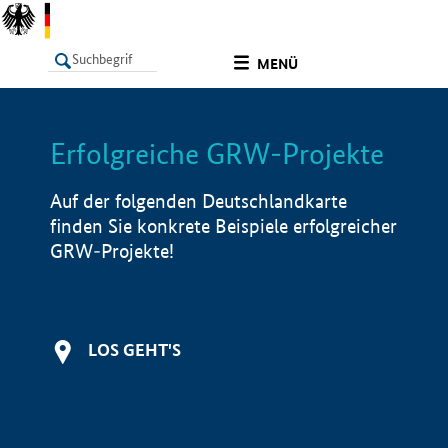
undefined
MENÜ
Erfolgreiche GRW-Projekte
LISTE
Filter
Info
Auf der folgenden Deutschlandkarte
finden Sie konkrete Beispiele erfolgreicher
GRW-Projekte!
LOS GEHT'S