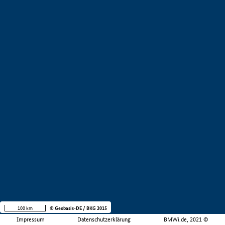
100 km
© Geobasis-DE / BKG 2015
Impressum
Datenschutzerklärung
BMWi.de, 2021 ©