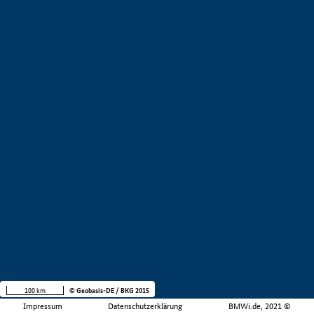
100 km
© Geobasis-DE / BKG 2015
Impressum
Datenschutzerklärung
BMWi.de, 2021 ©