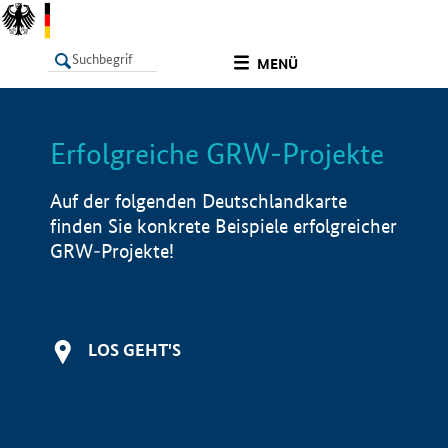
undefined
MENÜ
Erfolgreiche GRW-Projekte
LISTE
Filter
Info
Auf der folgenden Deutschlandkarte
finden Sie konkrete Beispiele erfolgreicher
GRW-Projekte!
LOS GEHT'S