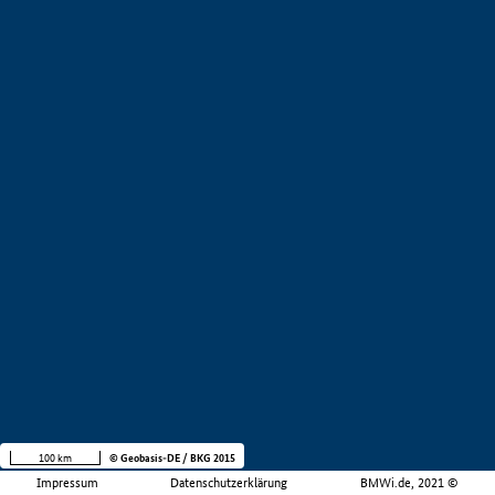
100 km
© Geobasis-DE / BKG 2015
Impressum
Datenschutzerklärung
BMWi.de, 2021 ©