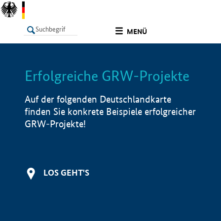
undefined
MENÜ
Erfolgreiche GRW-Projekte
LISTE
Filter
Info
Auf der folgenden Deutschlandkarte
finden Sie konkrete Beispiele erfolgreicher
GRW-Projekte!
LOS GEHT'S