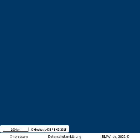
100 km
© Geobasis-DE / BKG 2015
Impressum
Datenschutzerklärung
BMWi.de, 2021 ©