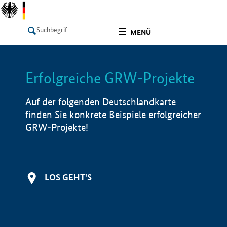
undefined
MENÜ
Erfolgreiche GRW-Projekte
LISTE
Filter
Info
Auf der folgenden Deutschlandkarte
finden Sie konkrete Beispiele erfolgreicher
GRW-Projekte!
LOS GEHT'S