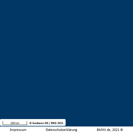
100 km
© Geobasis-DE / BKG 2015
Impressum
Datenschutzerklärung
BMWi.de, 2021 ©