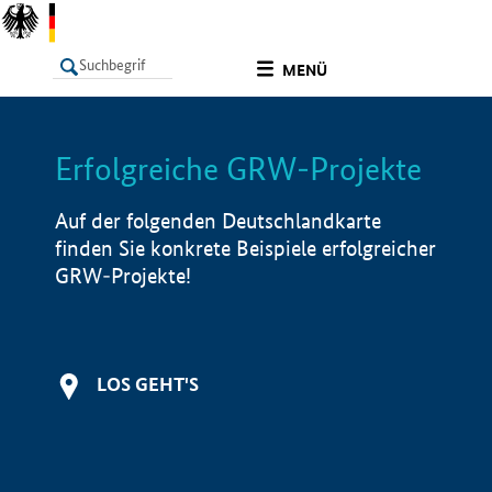
undefined
MENÜ
Erfolgreiche GRW-Projekte
LISTE
Filter
Info
Auf der folgenden Deutschlandkarte
finden Sie konkrete Beispiele erfolgreicher
GRW-Projekte!
LOS GEHT'S