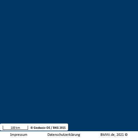
100 km
© Geobasis-DE / BKG 2015
Impressum
Datenschutzerklärung
BMWi.de, 2021 ©