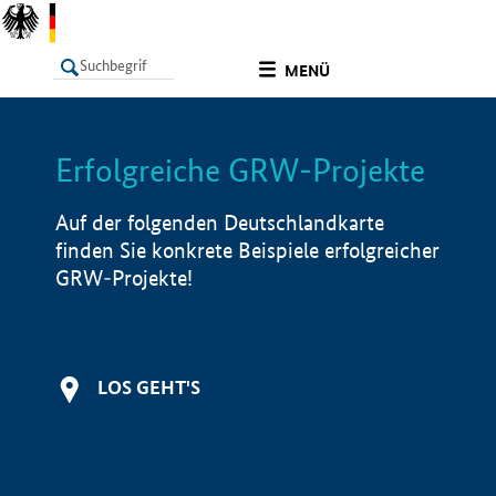
undefined
MENÜ
Erfolgreiche GRW-Projekte
LISTE
Filter
Info
Auf der folgenden Deutschlandkarte
finden Sie konkrete Beispiele erfolgreicher
GRW-Projekte!
LOS GEHT'S