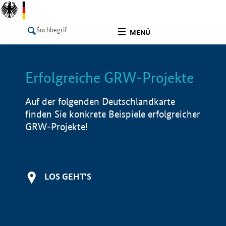
undefined
MENÜ
Erfolgreiche GRW-Projekte
LISTE
Filter
Info
Auf der folgenden Deutschlandkarte
finden Sie konkrete Beispiele erfolgreicher
GRW-Projekte!
LOS GEHT'S