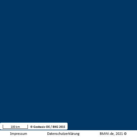
100 km
© Geobasis-DE / BKG 2015
Impressum
Datenschutzerklärung
BMWi.de, 2021 ©