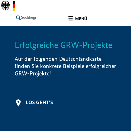
undefined
MENÜ
Erfolgreiche GRW-Projekte
LISTE
Filter
Info
Auf der folgenden Deutschlandkarte
finden Sie konkrete Beispiele erfolgreicher
GRW-Projekte!
LOS GEHT'S