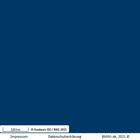
100 km
© Geobasis-DE / BKG 2015
Impressum
Datenschutzerklärung
BMWi.de, 2021 ©