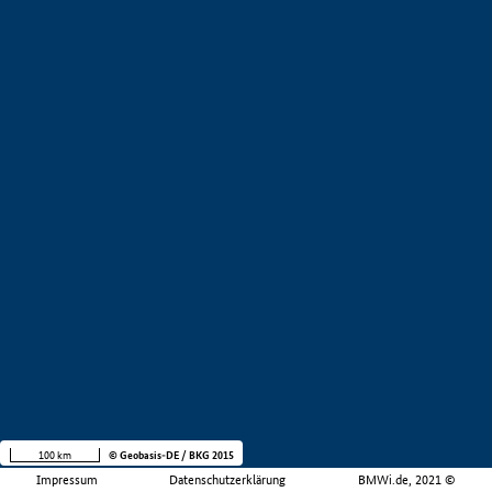
100 km
© Geobasis-DE / BKG 2015
Impressum
Datenschutzerklärung
BMWi.de, 2021 ©