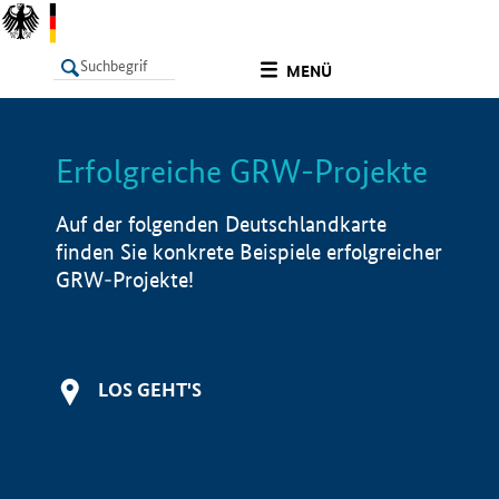
undefined
MENÜ
Erfolgreiche GRW-Projekte
LISTE
Filter
Info
Auf der folgenden Deutschlandkarte
finden Sie konkrete Beispiele erfolgreicher
GRW-Projekte!
LOS GEHT'S