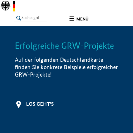
undefined
MENÜ
Erfolgreiche GRW-Projekte
LISTE
Filter
Info
Auf der folgenden Deutschlandkarte
finden Sie konkrete Beispiele erfolgreicher
GRW-Projekte!
LOS GEHT'S