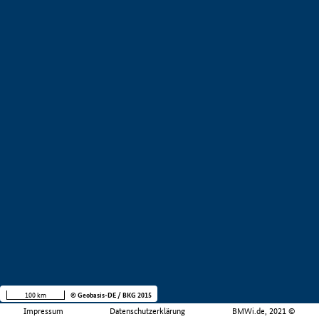
100 km
© Geobasis-DE / BKG 2015
Impressum
Datenschutzerklärung
BMWi.de, 2021 ©