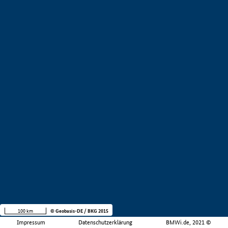
100 km
© Geobasis-DE / BKG 2015
Impressum
Datenschutzerklärung
BMWi.de, 2021 ©