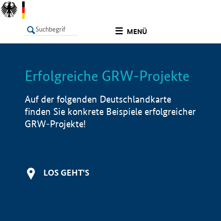
undefined
MENÜ
Erfolgreiche GRW-Projekte
LISTE
Filter
Info
Auf der folgenden Deutschlandkarte
finden Sie konkrete Beispiele erfolgreicher
GRW-Projekte!
LOS GEHT'S