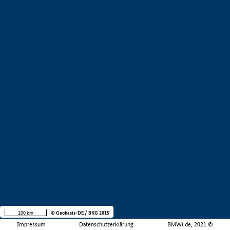
100 km
© Geobasis-DE / BKG 2015
Impressum
Datenschutzerklärung
BMWi.de, 2021 ©