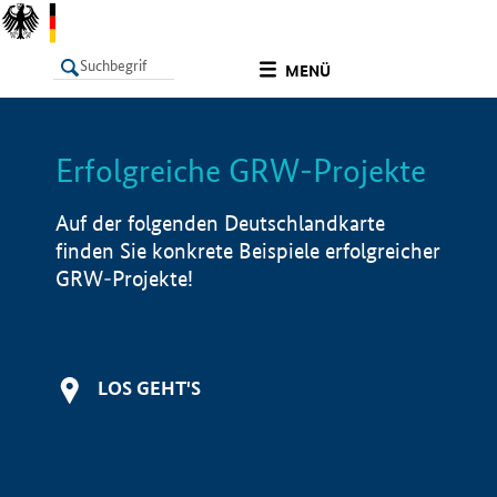
undefined
MENÜ
Erfolgreiche GRW-Projekte
LISTE
Filter
Info
Auf der folgenden Deutschlandkarte
finden Sie konkrete Beispiele erfolgreicher
GRW-Projekte!
LOS GEHT'S