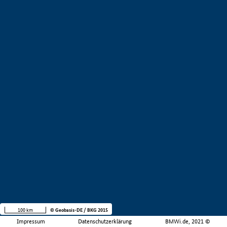
100 km
© Geobasis-DE / BKG 2015
Impressum
Datenschutzerklärung
BMWi.de, 2021 ©