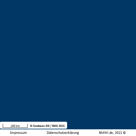
100 km
© Geobasis-DE / BKG 2015
Impressum
Datenschutzerklärung
BMWi.de, 2021 ©