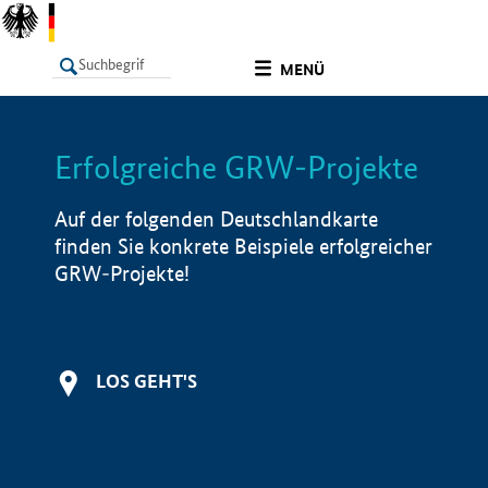
undefined
MENÜ
Erfolgreiche GRW-Projekte
LISTE
Filter
Info
Auf der folgenden Deutschlandkarte
finden Sie konkrete Beispiele erfolgreicher
GRW-Projekte!
LOS GEHT'S