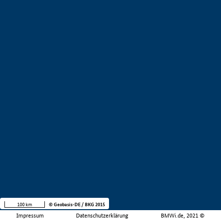
100 km
© Geobasis-DE / BKG 2015
Impressum
Datenschutzerklärung
BMWi.de, 2021 ©