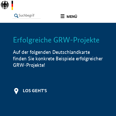
undefined
MENÜ
Erfolgreiche GRW-Projekte
LISTE
Filter
Info
Auf der folgenden Deutschlandkarte
finden Sie konkrete Beispiele erfolgreicher
GRW-Projekte!
LOS GEHT'S