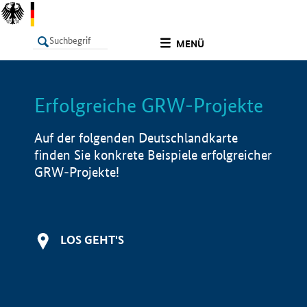
undefined
MENÜ
Erfolgreiche GRW-Projekte
LISTE
Filter
Info
Auf der folgenden Deutschlandkarte
finden Sie konkrete Beispiele erfolgreicher
GRW-Projekte!
LOS GEHT'S