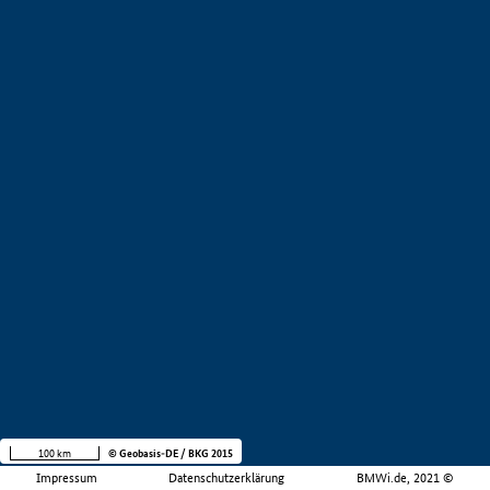
100 km
© Geobasis-DE / BKG 2015
Impressum
Datenschutzerklärung
BMWi.de, 2021 ©