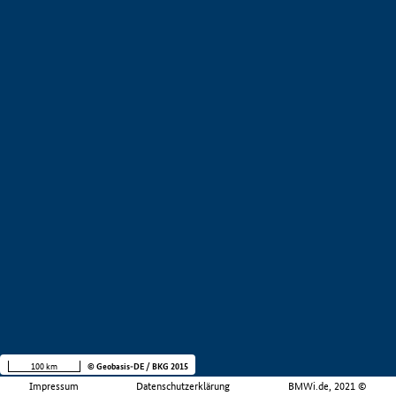
100 km
© Geobasis-DE / BKG 2015
Impressum
Datenschutzerklärung
BMWi.de, 2021 ©