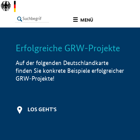
undefined
MENÜ
Erfolgreiche GRW-Projekte
LISTE
Filter
Info
Auf der folgenden Deutschlandkarte
finden Sie konkrete Beispiele erfolgreicher
GRW-Projekte!
LOS GEHT'S